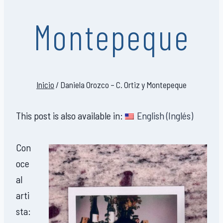
Montepeque
Inicio
/
Daniela Orozco – C. Ortiz y Montepeque
This post is also available in:
English
(
Inglés
)
Con
oce
al
arti
sta: