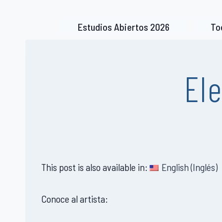
Saltar
al
Estudios Abiertos 2026
To
contenido
El
This post is also available in:
English
(
Inglés
)
Conoce al artista: